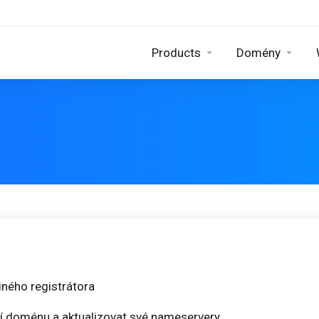
Products
Domény
ného registrátora
cí doménu a aktualizovat své nameservery