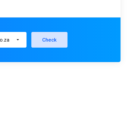
co.za
Check