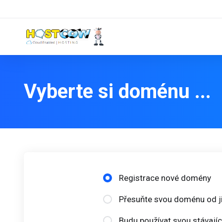
Vyberte si doménu ...
Registrace nové domény
Přesuňte svou doménu od ji
Budu používat svou stávají