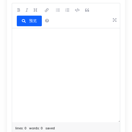
预览
lines: 0 words: 0
saved