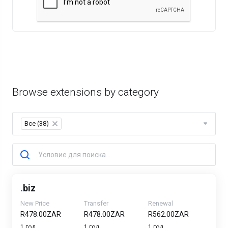
Browse extensions by category
Все (38)
×
.
biz
New Price
Transfer
Renewal
R478.00ZAR
R478.00ZAR
R562.00ZAR
1 год
1 год
1 год