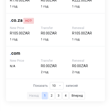
R176.00ZAR
R0.00ZAR
R222.00ZAR
1 год
1 год
1 год
.
co.za
HOT!
New Price
Transfer
Renewal
R105.00ZAR
R0.00ZAR
R105.00ZAR
1 год
1 год
1 год
.
com
New Price
Transfer
Renewal
R0.00ZAR
R0.00ZAR
N/A
2 год
2 год
Показать
записей
Назад
1
2
3
4
Вперед